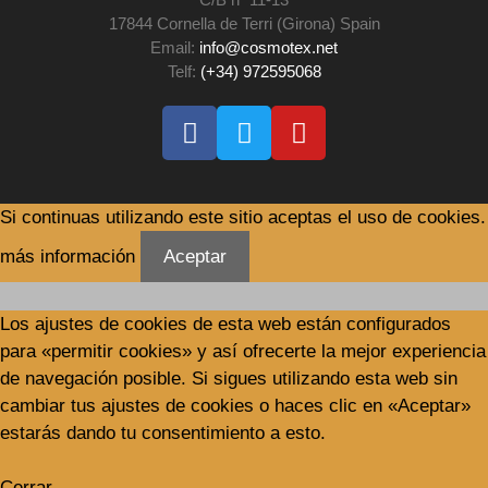
17844 Cornella de Terri (Girona) Spain
Email:
info@cosmotex.net
Telf:
(+34) 972595068
Si continuas utilizando este sitio aceptas el uso de cookies.
más información
Aceptar
Los ajustes de cookies de esta web están configurados
para «permitir cookies» y así ofrecerte la mejor experiencia
de navegación posible. Si sigues utilizando esta web sin
cambiar tus ajustes de cookies o haces clic en «Aceptar»
estarás dando tu consentimiento a esto.
Cerrar